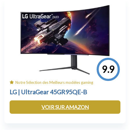
9.9
Notre Sélection des Meilleurs modèles gaming
LG | UltraGear
45GR95QE-B
VOIR SUR AMAZON