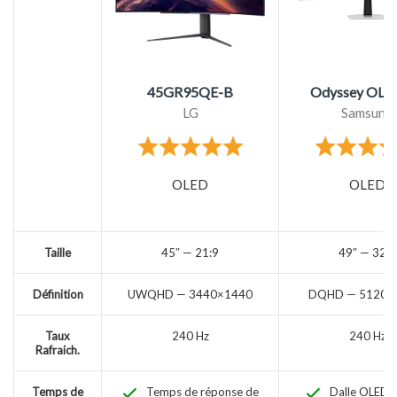
45GR95QE-B
Odyssey OLE
LG
Samsung
OLED
OLED
Taille
45″ — 21:9
49″ — 32:9
Définition
UWQHD — 3440×1440
DQHD — 5120 x
Taux
240 Hz
240 Hz
Rafraich.
Temps de
Temps de réponse de
Dalle OLED i