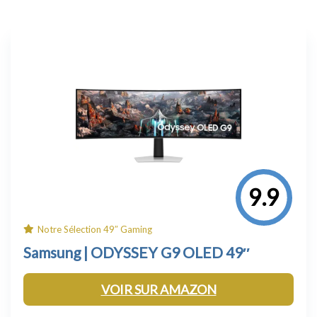
9.9
Notre Sélection 49″ Gaming
Samsung |
ODYSSEY G
9 OLED 49″
VOIR SUR AMAZON