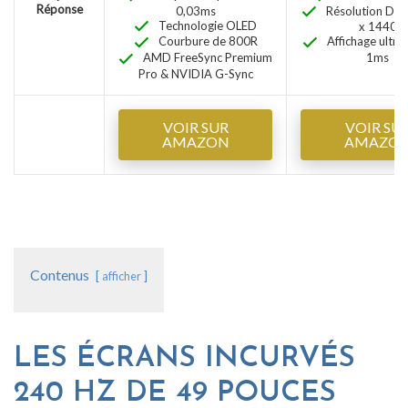
Réponse
0,03ms
Résolution D
Technologie OLED
x 1440
Courbure de 800R
Affichage ultra-
AMD FreeSync Premium
1ms
Pro & NVIDIA G-Sync
VOIR SUR
VOIR SU
AMAZON
AMAZO
Contenus
afficher
LES ÉCRANS INCURVÉS
240 HZ DE 49 POUCES